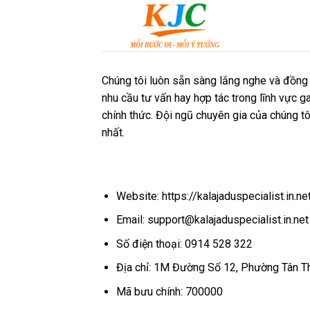
Skip
to
content
Chúng tôi luôn sẵn sàng lắng nghe và đồng h
nhu cầu tư vấn hay hợp tác trong lĩnh vực g
chính thức. Đội ngũ chuyên gia của chúng t
nhất.
Website: https://kalajaduspecialist.in.ne
Email:
support@kalajaduspecialist.in.net
Số điện thoại: 0914 528 322
Địa chỉ: 1M Đường Số 12, Phường Tân Th
Mã bưu chính: 700000