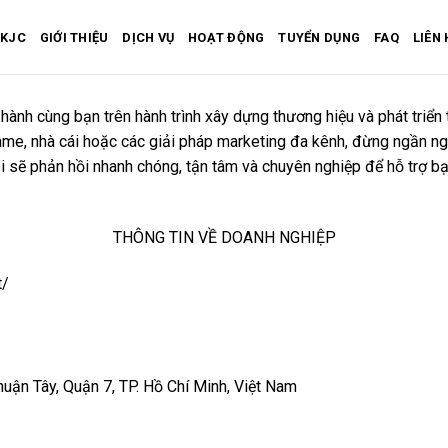
KJC
GIỚI THIỆU
DỊCH VỤ
HOẠT ĐỘNG
TUYỂN DỤNG
FAQ
LIÊN 
ành cùng bạn trên hành trình xây dựng thương hiệu và phát triển 
ame, nhà cái hoặc các giải pháp marketing đa kênh, đừng ngần ngạ
ôi sẽ phản hồi nhanh chóng, tận tâm và chuyên nghiệp để hỗ trợ b
THÔNG TIN VỀ DOANH NGHIỆP
t/
uận Tây, Quận 7, TP. Hồ Chí Minh, Việt Nam