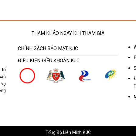
THAM KHẢO NGAY KHI THAM GIA
W
CHÍNH SÁCH BẢO MẬT KJC
E
ĐIỀU KIỆN ĐIỀU KHOẢN KJC
S
trí
các
Đ
 vụ
T
ông
M
Tổng Bộ Liên Minh KJC